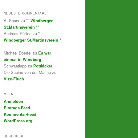
NEUESTE KOMMENTARE
A. Sauer
zu
°° Windberger
St.Martinsverein °°
Andreas Rütten
zu
°°
Windberger St.Martinsverein °
°
Michael Doerfel
zu
Es war
einmal in Windberg
Schwaatlapp
zu
Pottkicker
Die Sabine von der Marine
zu
Vize-Fluch
META
Anmelden
Eintrags-Feed
Kommentar-Feed
WordPress.org
BESUCHER