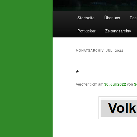
Hauptmenü
Startseite
Über uns
Das 
Pottkicker
Zeitungsarchiv
MONATSARCHIV:
JULI 2022
*
Veröffentlicht am
30. Juli 2022
von
S