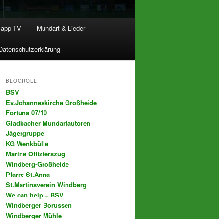
lapp-TV
Mundart & Lieder
Datenschutzerklärung
BLOGROLL
BSV
Ev.Johanneskirche Großheide
Fortuna 07/10
Gladbacher Mundartautoren
Jägergruppe
KG Wenkbülle
Marine Offizierszug
Windberg-Großheide
Pfarre St.Anna
St.Martinsverein Windberg
We can help – BSV
Windberger Borussen
Windberger Mühle