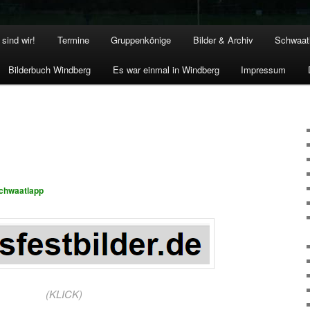
sind wir!
Termine
Gruppenkönige
Bilder & Archiv
Schwaat
Bilderbuch Windberg
Es war einmal in Windberg
Impressum
chwaatlapp
(KLICK)