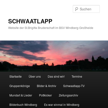
Zum
Zum
primären
sekundären
Such
Inhalt
Inhalt
springen
springen
SCHWAATLAPP
Website der St.Brigitta Bruderschaft im BSV Windberg-Großheide
Hauptmenü
Startseite
Über uns
Das sind wir!
Termine
Gruppenkönige
Bilder & Archiv
Schwaatlapp-TV
Mundart & Lieder
Pottkicker
Zeitungsarchiv
Bilderbuch Windberg
Es war einmal in Windberg