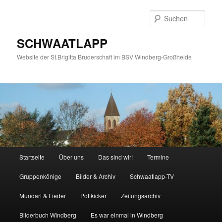
Zum
Zum
primären
sekundären
Such
Inhalt
Inhalt
springen
springen
SCHWAATLAPP
Website der St.Brigitta Bruderschaft im BSV Windberg-Großheide
Hauptmenü
Startseite
Über uns
Das sind wir!
Termine
Gruppenkönige
Bilder & Archiv
Schwaatlapp-TV
Mundart & Lieder
Pottkicker
Zeitungsarchiv
Bilderbuch Windberg
Es war einmal in Windberg