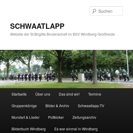
Zum
Zum
primären
sekundären
Such
Inhalt
Inhalt
springen
springen
SCHWAATLAPP
Website der St.Brigitta Bruderschaft im BSV Windberg-Großheide
Hauptmenü
Startseite
Über uns
Das sind wir!
Termine
Gruppenkönige
Bilder & Archiv
Schwaatlapp-TV
Mundart & Lieder
Pottkicker
Zeitungsarchiv
Bilderbuch Windberg
Es war einmal in Windberg