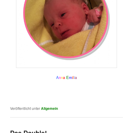
A
n
n
a
E
m
i
l
i
a
..
.
Veröffentlicht unter
Allgemein
Das Double!