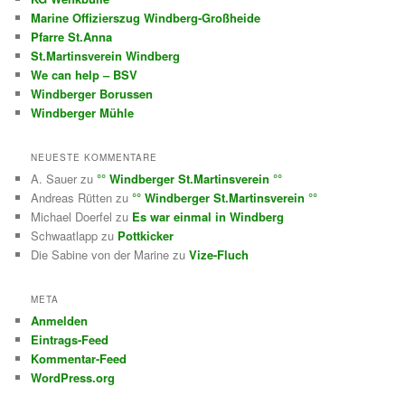
Marine Offizierszug Windberg-Großheide
Pfarre St.Anna
St.Martinsverein Windberg
We can help – BSV
Windberger Borussen
Windberger Mühle
NEUESTE KOMMENTARE
A. Sauer
zu
°° Windberger St.Martinsverein °°
Andreas Rütten
zu
°° Windberger St.Martinsverein °°
Michael Doerfel
zu
Es war einmal in Windberg
Schwaatlapp
zu
Pottkicker
Die Sabine von der Marine
zu
Vize-Fluch
META
Anmelden
Eintrags-Feed
Kommentar-Feed
WordPress.org