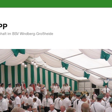
PP
schaft im BSV Windberg-Großheide