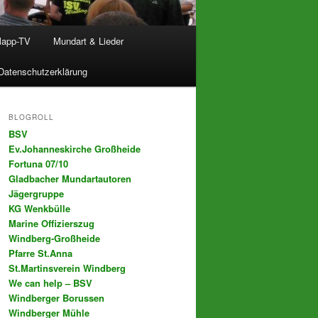
lapp-TV
Mundart & Lieder
Datenschutzerklärung
BLOGROLL
BSV
Ev.Johanneskirche Großheide
Fortuna 07/10
Gladbacher Mundartautoren
Jägergruppe
KG Wenkbülle
Marine Offizierszug
Windberg-Großheide
Pfarre St.Anna
St.Martinsverein Windberg
We can help – BSV
Windberger Borussen
Windberger Mühle