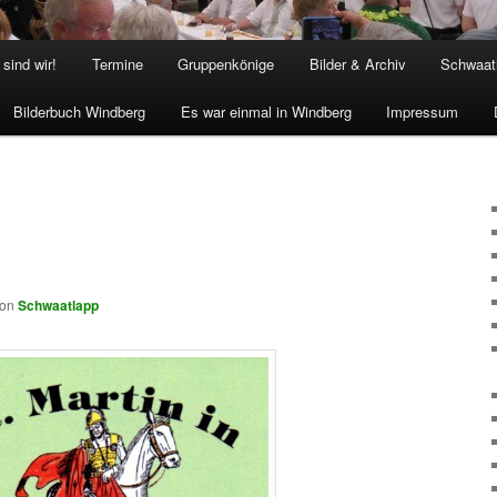
sind wir!
Termine
Gruppenkönige
Bilder & Archiv
Schwaat
Bilderbuch Windberg
Es war einmal in Windberg
Impressum
von
Schwaatlapp