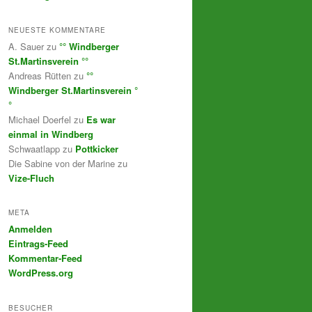
NEUESTE KOMMENTARE
A. Sauer
zu
°° Windberger
St.Martinsverein °°
Andreas Rütten
zu
°°
Windberger St.Martinsverein °
°
Michael Doerfel
zu
Es war
einmal in Windberg
Schwaatlapp
zu
Pottkicker
Die Sabine von der Marine
zu
Vize-Fluch
META
Anmelden
Eintrags-Feed
Kommentar-Feed
WordPress.org
BESUCHER