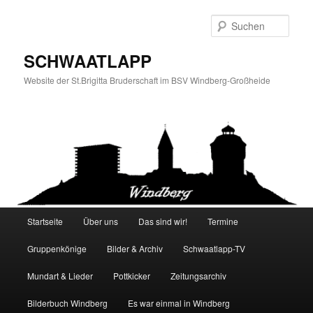
Zum
Zum
primären
sekundären
Such
Inhalt
Inhalt
springen
springen
SCHWAATLAPP
Website der St.Brigitta Bruderschaft im BSV Windberg-Großheide
Hauptmenü
Startseite
Über uns
Das sind wir!
Termine
Gruppenkönige
Bilder & Archiv
Schwaatlapp-TV
Mundart & Lieder
Pottkicker
Zeitungsarchiv
Bilderbuch Windberg
Es war einmal in Windberg