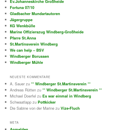
Ev.Johanneskirche Großheide
Fortuna 07/10
Gladbacher Mundartautoren
Jägergruppe
KG Wenkbülle
Marine Offizierszug Windberg-Großheide
Pfarre St.Anna
St.Martinsverein Windberg
We can help – BSV
Windberger Borussen
Windberger Mühle
NEUESTE KOMMENTARE
A. Sauer
zu
°° Windberger St.Martinsverein °°
Andreas Rütten
zu
°° Windberger St.Martinsverein °°
Michael Doerfel
zu
Es war einmal in Windberg
Schwaatlapp
zu
Pottkicker
Die Sabine von der Marine
zu
Vize-Fluch
META
Anmelden