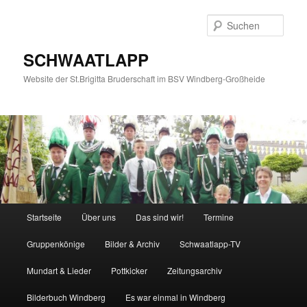
Zum
Zum
primären
sekundären
Such
Inhalt
Inhalt
springen
springen
SCHWAATLAPP
Website der St.Brigitta Bruderschaft im BSV Windberg-Großheide
Hauptmenü
Startseite
Über uns
Das sind wir!
Termine
Gruppenkönige
Bilder & Archiv
Schwaatlapp-TV
Mundart & Lieder
Pottkicker
Zeitungsarchiv
Bilderbuch Windberg
Es war einmal in Windberg