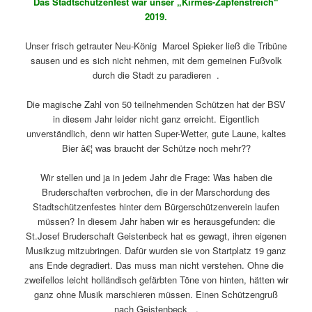
Das Stadtschützenfest war unser „Kirmes-Zapfenstreich“
2019.
Unser frisch getrauter Neu-König Marcel Spieker ließ die Tribüne
sausen und es sich nicht nehmen, mit dem gemeinen Fußvolk
durch die Stadt zu paradieren .
Die magische Zahl von 50 teilnehmenden Schützen hat der BSV
in diesem Jahr leider nicht ganz erreicht. Eigentlich
unverständlich, denn wir hatten Super-Wetter, gute Laune, kaltes
Bier â€¦ was braucht der Schütze noch mehr??
Wir stellen und ja in jedem Jahr die Frage: Was haben die
Bruderschaften verbrochen, die in der Marschordung des
Stadtschützenfestes hinter dem Bürgerschützenverein laufen
müssen? In diesem Jahr haben wir es herausgefunden: die
St.Josef Bruderschaft Geistenbeck hat es gewagt, ihren eigenen
Musikzug mitzubringen. Dafür wurden sie von Startplatz 19 ganz
ans Ende degradiert. Das muss man nicht verstehen. Ohne die
zweifellos leicht holländisch gefärbten Töne von hinten, hätten wir
ganz ohne Musik marschieren müssen. Einen Schützengruß
nach Geistenbeck .