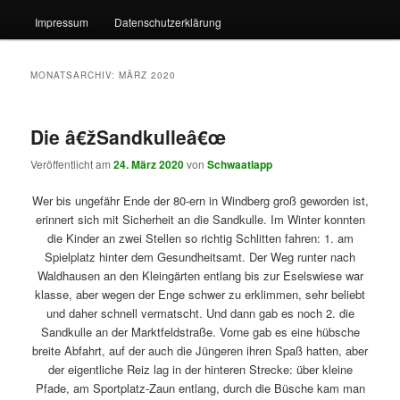
Impressum
Datenschutzerklärung
MONATSARCHIV:
MÄRZ 2020
Die â€žSandkulleâ€œ
Veröffentlicht am
24. März 2020
von
Schwaatlapp
Wer bis ungefähr Ende der 80-ern in Windberg groß geworden ist,
erinnert sich mit Sicherheit an die Sandkulle. Im Winter konnten
die Kinder an zwei Stellen so richtig Schlitten fahren: 1. am
Spielplatz hinter dem Gesundheitsamt. Der Weg runter nach
Waldhausen an den Kleingärten entlang bis zur Eselswiese war
klasse, aber wegen der Enge schwer zu erklimmen, sehr beliebt
und daher schnell vermatscht. Und dann gab es noch 2. die
Sandkulle an der Marktfeldstraße. Vorne gab es eine hübsche
breite Abfahrt, auf der auch die Jüngeren ihren Spaß hatten, aber
der eigentliche Reiz lag in der hinteren Strecke: über kleine
Pfade, am Sportplatz-Zaun entlang, durch die Büsche kam man