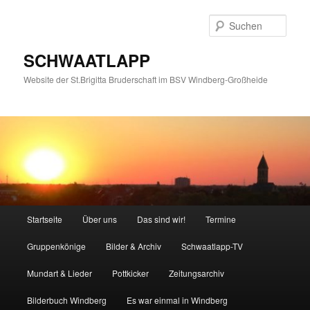
Zum
Zum
primären
sekundären
Such
Inhalt
Inhalt
springen
springen
SCHWAATLAPP
Website der St.Brigitta Bruderschaft im BSV Windberg-Großheide
Hauptmenü
Startseite
Über uns
Das sind wir!
Termine
Gruppenkönige
Bilder & Archiv
Schwaatlapp-TV
Mundart & Lieder
Pottkicker
Zeitungsarchiv
Bilderbuch Windberg
Es war einmal in Windberg