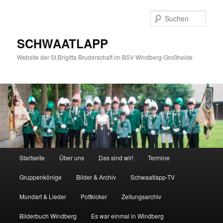
Zum
Zum
primären
sekundären
Such
Inhalt
Inhalt
springen
springen
SCHWAATLAPP
Website der St.Brigitta Bruderschaft im BSV Windberg-Großheide
Hauptmenü
Startseite
Über uns
Das sind wir!
Termine
Gruppenkönige
Bilder & Archiv
Schwaatlapp-TV
Mundart & Lieder
Pottkicker
Zeitungsarchiv
Bilderbuch Windberg
Es war einmal in Windberg