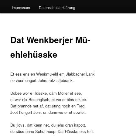
Impressum
Datenschutzerklärung
Dat Wenkberjer Mü-
ehlehüsske
Et ess ens en Wenkmü-ehl em Jlabbacher Lank
no veerhongert Johre ratz afjebrank.
Dobee wor e Hüsske, däm Möller et see,
et wor nix Besongisch, et wo-er blos e klee.
Dat brannde net af, dat sting noch en Tied.
Joot hongert Johr, un dann wo-er et sowiet.
Du jlövs, dat kann net, du jehs dran kapott,
du süss enne Schutthoop: Dat Hüsske ess fott.