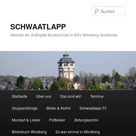
Zum
primären
Such
Inhalt
springen
SCHWAATLAPP
Website der St.Brigitta Bruderschaft im BSV Windberg-Großheide
Hauptmenü
Startseite
Über uns
Das sind wir!
Termine
Gruppenkönige
Bilder & Archiv
Schwaatlapp-TV
Mundart & Lieder
Pottkicker
Zeitungsarchiv
Bilderbuch Windberg
Es war einmal in Windberg