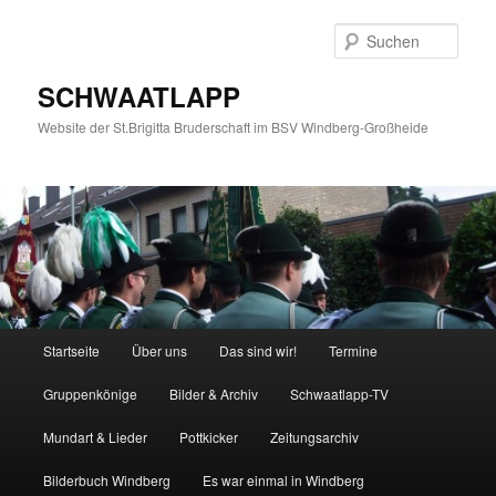
Zum
primären
Such
Inhalt
springen
SCHWAATLAPP
Website der St.Brigitta Bruderschaft im BSV Windberg-Großheide
Hauptmenü
Startseite
Über uns
Das sind wir!
Termine
Gruppenkönige
Bilder & Archiv
Schwaatlapp-TV
Mundart & Lieder
Pottkicker
Zeitungsarchiv
Bilderbuch Windberg
Es war einmal in Windberg