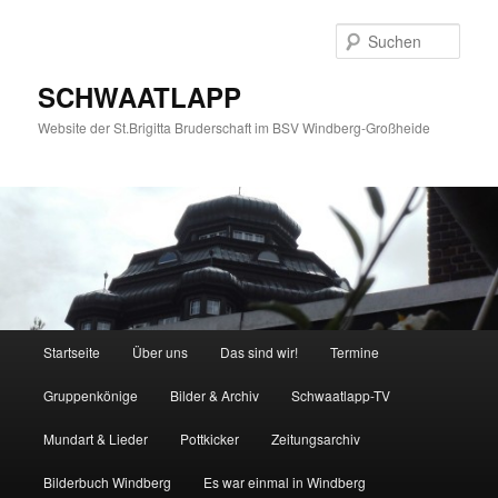
Zum
primären
Such
Inhalt
springen
SCHWAATLAPP
Website der St.Brigitta Bruderschaft im BSV Windberg-Großheide
Hauptmenü
Startseite
Über uns
Das sind wir!
Termine
Gruppenkönige
Bilder & Archiv
Schwaatlapp-TV
Mundart & Lieder
Pottkicker
Zeitungsarchiv
Bilderbuch Windberg
Es war einmal in Windberg